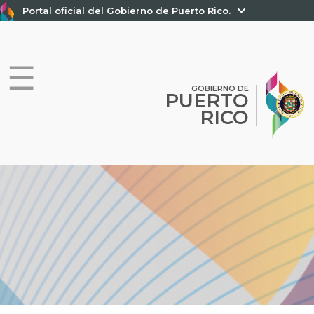
Portal oficial del Gobierno de Puerto Rico.
Un sitio web oficial .pr.gov
pertenece a una organización
oficial del Gobierno de Puerto Rico.
Los sitios web seguros .pr.gov usan HTTPS,
lo que
GOBIERNO DE
PUERTO
significa que usted se conectó de forma segura a un sitio
web.
RICO